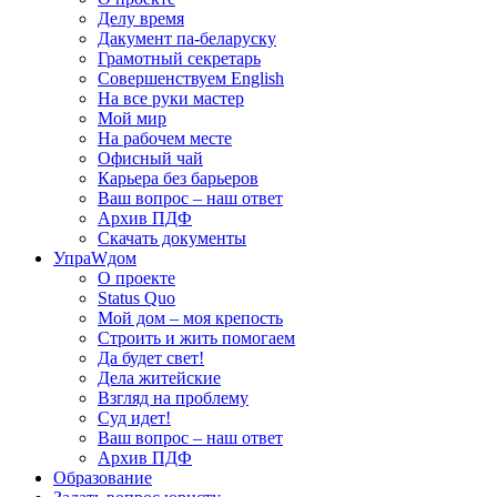
Делу время
Дакумент па-беларуску
Грамотный секретарь
Совершенствуем English
На все руки мастер
Мой мир
На рабочем месте
Офисный чай
Карьера без барьеров
Ваш вопрос – наш ответ
Архив ПДФ
Скачать документы
УпраWдом
О проекте
Status Quo
Мой дом – моя крепость
Строить и жить помогаем
Да будет свет!
Дела житейские
Взгляд на проблему
Суд идет!
Ваш вопрос – наш ответ
Архив ПДФ
Образование