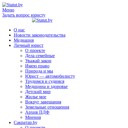
Меню
Задать вопрос юристу
О нас
Новости законодательства
Медиация
Личный юрист
О проекте
Дела семейные
Уважай закон
Имею право
Природа и мы
Юрист — автомобилисту
Трудимся и судимся
Медицина и здоровье
Детский мир
Жилье мое
Вокруг завещания
Земельные отношения
Архив ПДФ
Мнения
Сакратар.by
О проекте