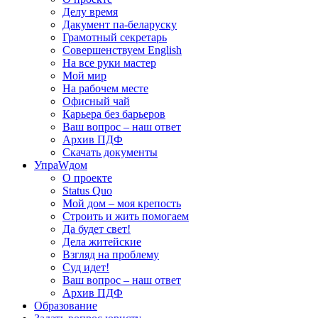
Делу время
Дакумент па-беларуску
Грамотный секретарь
Совершенствуем English
На все руки мастер
Мой мир
На рабочем месте
Офисный чай
Карьера без барьеров
Ваш вопрос – наш ответ
Архив ПДФ
Скачать документы
УпраWдом
О проекте
Status Quo
Мой дом – моя крепость
Строить и жить помогаем
Да будет свет!
Дела житейские
Взгляд на проблему
Суд идет!
Ваш вопрос – наш ответ
Архив ПДФ
Образование