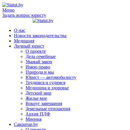
Меню
Задать вопрос юристу
О нас
Новости законодательства
Медиация
Личный юрист
О проекте
Дела семейные
Уважай закон
Имею право
Природа и мы
Юрист — автомобилисту
Трудимся и судимся
Медицина и здоровье
Детский мир
Жилье мое
Вокруг завещания
Земельные отношения
Архив ПДФ
Мнения
Сакратар.by
О проекте