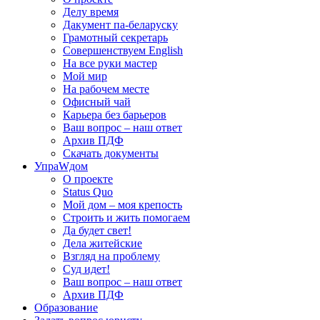
Делу время
Дакумент па-беларуску
Грамотный секретарь
Совершенствуем English
На все руки мастер
Мой мир
На рабочем месте
Офисный чай
Карьера без барьеров
Ваш вопрос – наш ответ
Архив ПДФ
Скачать документы
УпраWдом
О проекте
Status Quo
Мой дом – моя крепость
Строить и жить помогаем
Да будет свет!
Дела житейские
Взгляд на проблему
Суд идет!
Ваш вопрос – наш ответ
Архив ПДФ
Образование