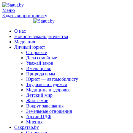
Меню
Задать вопрос юристу
О нас
Новости законодательства
Медиация
Личный юрист
О проекте
Дела семейные
Уважай закон
Имею право
Природа и мы
Юрист — автомобилисту
Трудимся и судимся
Медицина и здоровье
Детский мир
Жилье мое
Вокруг завещания
Земельные отношения
Архив ПДФ
Мнения
Сакратар.by
О проекте