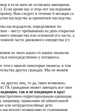
вор и если мать не оставляла завещания,
). Если кроме вас и отца нет наследников
оровну. Вам следует в течение 6 месяцев со
ытия наследства за принятием наследства.
тва наследодателя, определяемое по
твии – месту пребывания) на день открытия
имого имущества или основной его части, а
сновной части движимого имущества (ст.
можем не знать каких-то ваших нюансов.
ться непосредственно у нотариуса.
т этого зависят некоторые нюансы, в том
тельства других граждан. Мы не можем
на других лиц, то да, такое возможно,
041 ГК гражданин может завещать все свое
входящим, так и не входящим в круг
министративно-территориальным единицам.
я, например, правилами об обязательной
тние или нетрудоспособные дети
ли наследуют независимо от содержания