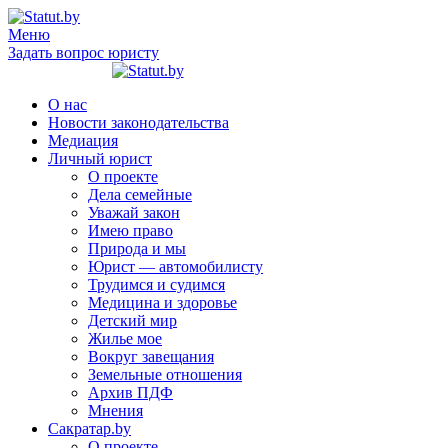
Меню
Задать вопрос юристу
О нас
Новости законодательства
Медиация
Личный юрист
О проекте
Дела семейные
Уважай закон
Имею право
Природа и мы
Юрист — автомобилисту
Трудимся и судимся
Медицина и здоровье
Детский мир
Жилье мое
Вокруг завещания
Земельные отношения
Архив ПДФ
Мнения
Сакратар.by
О проекте