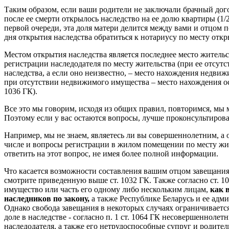
Таким образом, если ваши родители не заключали брачный дого
после ее смерти открылось наследство на ее долю квартиры (1/2
первой очереди, эта доля матери делится между вами и отцом п
дня открытия наследства обратиться к нотариусу по месту откр
Местом открытия наследства является последнее место жительс
регистрации наследодателя по месту жительства (при ее отсутс
наследства, а если оно неизвестно, – место нахождения недвиж
при отсутствии недвижимого имущества – место нахождения о
1036 ГК).
Все это мы говорим, исходя из общих правил, повторимся, мы 
Поэтому если у вас остаются вопросы, лучше проконсультирова
Например, мы не знаем, являетесь ли вы совершеннолетним, а о
числе и вопросы регистрации в жилом помещении по месту жи
ответить на этот вопрос, не имея более полной информации.
Что касается возможности составления вашим отцом завещания 
смотрите приведенную выше ст. 1032 ГК. Также согласно ст. 1
имущество или часть его одному либо нескольким лицам,
как 
наследников по закону,
а также Республике Беларусь и ее ад
Однако свобода завещания в некоторых случаях ограничиваетс
доле в наследстве - согласно п. 1 ст. 1064 ГК несовершенноле
наследодателя, а также его нетрудоспособные супруг и родите