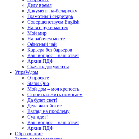
Делу время
Дакумент па-беларуску
Грамотный секретарь
Совершенствуем English
На все руки мастер
Мой мир
На рабочем месте
Офисный чай
Карьера без барьеров
Ваш вопрос – наш ответ
Архив ПДФ
Скачать документы
УпраWдом
О проекте
Status Quo
Мой дом – моя крепость
Строить и жить помогаем
Да будет свет!
Дела житейские
Взгляд на проблему
Суд идет!
Ваш вопрос – наш ответ
Архив ПДФ
Образование