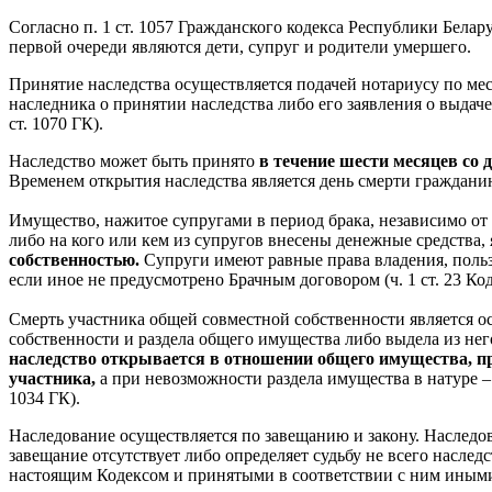
Согласно п. 1 ст. 1057 Гражданского кодекса Республики Белару
первой очереди являются дети, супруг и родители умершего.
Принятие наследства осуществляется подачей нотариусу по мес
наследника о принятии наследства либо его заявления о выдаче 
ст. 1070 ГК).
Наследство может быть принято
в течение шести месяцев со 
Временем открытия наследства является день смерти гражданина 
Имущество, нажитое супругами в период брака, независимо от 
либо на кого или кем из супругов внесены денежные средства,
собственностью.
Супруги имеют равные права владения, поль
если иное не предусмотрено Брачным договором (ч. 1 ст. 23 Код
Смерть участника общей совместной собственности является ос
собственности и раздела общего имущества либо выдела из нег
наследство открывается в отношении общего имущества, п
участника,
а при невозможности раздела имущества в натуре – 
1034 ГК).
Наследование осуществляется по завещанию и закону. Наследов
завещание отсутствует либо определяет судьбу не всего наслед
настоящим Кодексом и принятыми в соответствии с ним иными а