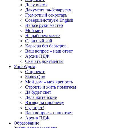
Делу время
Дакумент па-беларуску
Грамотный секретарь
Совершенствуем English
На все руки мастер
Мой мир
На рабочем месте
Офисный чай
Карьера без барьеров
Ваш вопрос – наш ответ
Архив ПДФ
Скачать документы
УпраWдом
О проекте
Status Quo
Мой дом – моя крепость
Строить и жить помогаем
Да будет свет!
Дела житейские
Взгляд на проблему
Суд идет!
Ваш вопрос – наш ответ
Архив ПДФ
Образование