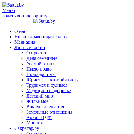
Меню
Задать вопрос юристу
О нас
Новости законодательства
Медиация
Личный юрист
О проекте
Дела семейные
Уважай закон
Имею право
Природа и мы
Юрист — автомобилисту
Трудимся и судимся
Медицина и здоровье
Детский мир
Жилье мое
Вокруг завещания
Земельные отношения
Архив ПДФ
Мнения
Сакратар.by
О проекте