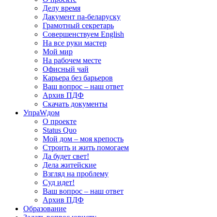
Делу время
Дакумент па-беларуску
Грамотный секретарь
Совершенствуем English
На все руки мастер
Мой мир
На рабочем месте
Офисный чай
Карьера без барьеров
Ваш вопрос – наш ответ
Архив ПДФ
Скачать документы
УпраWдом
О проекте
Status Quo
Мой дом – моя крепость
Строить и жить помогаем
Да будет свет!
Дела житейские
Взгляд на проблему
Суд идет!
Ваш вопрос – наш ответ
Архив ПДФ
Образование