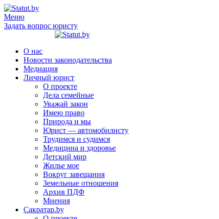
Меню
Задать вопрос юристу
О нас
Новости законодательства
Медиация
Личный юрист
О проекте
Дела семейные
Уважай закон
Имею право
Природа и мы
Юрист — автомобилисту
Трудимся и судимся
Медицина и здоровье
Детский мир
Жилье мое
Вокруг завещания
Земельные отношения
Архив ПДФ
Мнения
Сакратар.by
О проекте