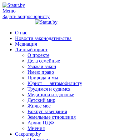
Меню
Задать вопрос юристу
О нас
Новости законодательства
Медиация
Личный юрист
О проекте
Дела семейные
Уважай закон
Имею право
Природа и мы
Юрист — автомобилисту
Трудимся и судимся
Медицина и здоровье
Детский мир
Жилье мое
Вокруг завещания
Земельные отношения
Архив ПДФ
Мнения
Сакратар.by
О проекте