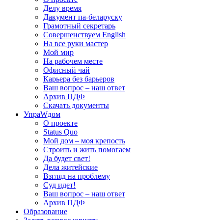
Делу время
Дакумент па-беларуску
Грамотный секретарь
Совершенствуем English
На все руки мастер
Мой мир
На рабочем месте
Офисный чай
Карьера без барьеров
Ваш вопрос – наш ответ
Архив ПДФ
Скачать документы
УпраWдом
О проекте
Status Quo
Мой дом – моя крепость
Строить и жить помогаем
Да будет свет!
Дела житейские
Взгляд на проблему
Суд идет!
Ваш вопрос – наш ответ
Архив ПДФ
Образование