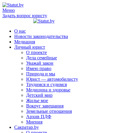
Меню
Задать вопрос юристу
О нас
Новости законодательства
Медиация
Личный юрист
О проекте
Дела семейные
Уважай закон
Имею право
Природа и мы
Юрист — автомобилисту
Трудимся и судимся
Медицина и здоровье
Детский мир
Жилье мое
Вокруг завещания
Земельные отношения
Архив ПДФ
Мнения
Сакратар.by
О проекте