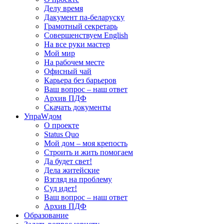
Делу время
Дакумент па-беларуску
Грамотный секретарь
Совершенствуем English
На все руки мастер
Мой мир
На рабочем месте
Офисный чай
Карьера без барьеров
Ваш вопрос – наш ответ
Архив ПДФ
Скачать документы
УпраWдом
О проекте
Status Quo
Мой дом – моя крепость
Строить и жить помогаем
Да будет свет!
Дела житейские
Взгляд на проблему
Суд идет!
Ваш вопрос – наш ответ
Архив ПДФ
Образование