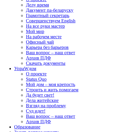
Делу время
Дакумент па-беларуску
Грамотный секретарь
Совершенствуем English
На все руки мастер
Мой мир
На рабочем месте
Офисный чай
Карьера без барьеров
Ваш вопрос – наш ответ
Архив ПДФ
Скачать документы
УпраWдом
О проекте
Status Quo
Мой дом – моя крепость
Строить и жить помогаем
Да будет свет!
Дела житейские
Взгляд на проблему
Суд идет!
Ваш вопрос – наш ответ
Архив ПДФ
Образование