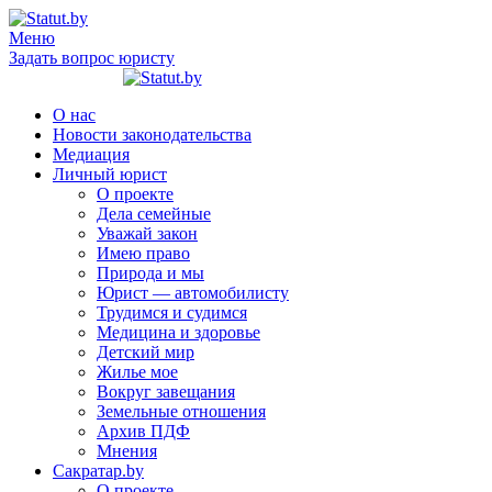
Меню
Задать вопрос юристу
О нас
Новости законодательства
Медиация
Личный юрист
О проекте
Дела семейные
Уважай закон
Имею право
Природа и мы
Юрист — автомобилисту
Трудимся и судимся
Медицина и здоровье
Детский мир
Жилье мое
Вокруг завещания
Земельные отношения
Архив ПДФ
Мнения
Сакратар.by
О проекте